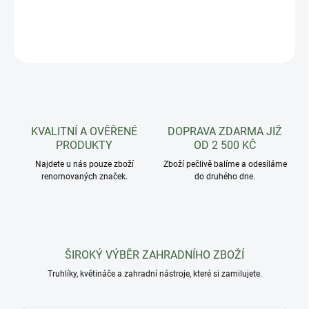
DETAILNÍ INFORMACE
ZEPTAT SE
HLÍDAT
KVALITNÍ A OVĚŘENÉ
DOPRAVA ZDARMA JIŽ
PRODUKTY
OD 2 500 KČ
Najdete u nás pouze zboží
Zboží pečlivě balíme a odesíláme
renomovaných značek.
do druhého dne.
ŠIROKÝ VÝBĚR ZAHRADNÍHO ZBOŽÍ
Truhlíky, květináče a zahradní nástroje, které si zamilujete.