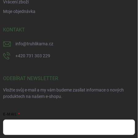
Vrácení zboží
Moje objednávka
KONTAKT
info
@
truhlikarna.cz
+420 731 303 229
ODEBÍRAT NEWSLETTER
Vložte svůj e-mail a my vám budeme zasílat informace o nových
produktech na našem e-shopu.
E-MAIL