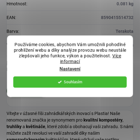
Hmotnost
:
0.081 kg
EAN
:
8590415514732
Barva
:
Terakota
Používáme cookies, abychom Vám umožnili pohodlné
Velikost
:
16-20 cm
prohlížení webu a díky analýze provozu webu neustále
zlepšovali jeho funkce, výkon a použitelnost.
Více
informací
Diskuze
Nastavení
Buďte první, kdo napíše příspěvek k této položce.
Souhlasím
Přidat komentář
Vítejte v úžasné říši zahrádkářských inovací s Plastia! Naše
renomovaná značka je synonymem pro
kvalitní
kompostéry
,
truhlíky
a
květináče
, které zdobí a obohacují vaši zahradu. S námi
můžete zažít revoluci ve vaší zahradě díky našim
samozavlažovacím
květináčům, které udržují vaše rostliny