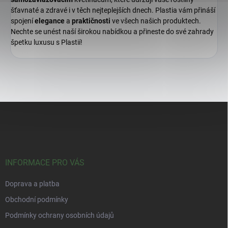
šťavnaté a zdravé i v těch nejteplejších dnech. Plastia vám přináší
spojení
elegance
a
praktičnosti
ve všech našich produktech.
Nechte se unést naší širokou nabídkou a přineste do své zahrady
špetku luxusu s Plastií!
Z
á
p
a
t
í
INFORMACE PRO VÁS
Doprava a platba
Obchodní podmínky
Podmínky ochrany osobních údajů