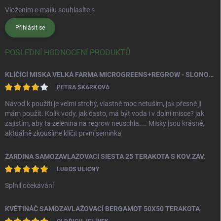
Vložením e-mailu souhlasíte s
podmínkami ochrany osobních údajů
Přihlásit se
POSLEDNÍ HODNOCENÍ PRODUKTŮ
KLÍČÍCÍ MISKA VELKÁ FARMA MICROGREENS+REGROW - SLONOVÁ KOST
PETRA ŠKARKOVÁ
Návod k použití je velmi strohý, vlastně moc netuším, jak přesně ji
mám použít. Kolik vody, jak často, má být voda i v dolní misce? jak
zajistím, aby ta zelenina na regrow neuschla.... Misky jsou krásné,
aktuálně zkoušíme klíčit první semínka
ŽARDINA SAMOZAVLAŽOVACÍ SIESTA 25 TERAKOTA S KOV.ZÁV.
LUBOŠ ULIČNÝ
Splnil očekávání
KVĚTINÁČ SAMOZAVLAŽOVACÍ BERGAMOT 50X50 TERAKOTA