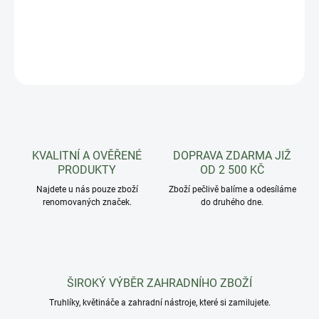
Kulatý květináč s pevným okrajem dodávaný v 7 velikostech.
DETAILNÍ INFORMACE
ZEPTAT SE
HLÍDAT
KVALITNÍ A OVĚŘENÉ
DOPRAVA ZDARMA JIŽ
PRODUKTY
OD 2 500 KČ
Najdete u nás pouze zboží
Zboží pečlivě balíme a odesíláme
renomovaných značek.
do druhého dne.
ŠIROKÝ VÝBĚR ZAHRADNÍHO ZBOŽÍ
Truhlíky, květináče a zahradní nástroje, které si zamilujete.