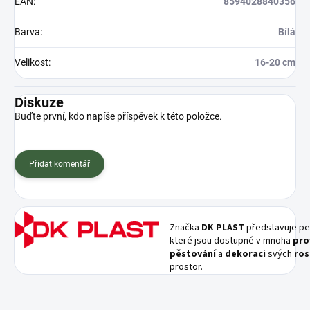
EAN
:
8594028840356
Barva
:
Bílá
Velikost
:
16-20 cm
Diskuze
Buďte první, kdo napíše příspěvek k této položce.
Přidat komentář
Značka
DK PLAST
představuje pe
které jsou dostupné v mnoha
pro
pěstování
a
dekoraci
svých
ros
prostor.