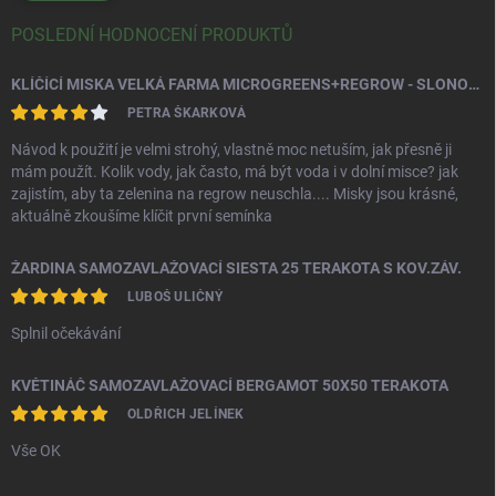
POSLEDNÍ HODNOCENÍ PRODUKTŮ
KLÍČÍCÍ MISKA VELKÁ FARMA MICROGREENS+REGROW - SLONOVÁ KOST
PETRA ŠKARKOVÁ
Návod k použití je velmi strohý, vlastně moc netuším, jak přesně ji
mám použít. Kolik vody, jak často, má být voda i v dolní misce? jak
zajistím, aby ta zelenina na regrow neuschla.... Misky jsou krásné,
aktuálně zkoušíme klíčit první semínka
ŽARDINA SAMOZAVLAŽOVACÍ SIESTA 25 TERAKOTA S KOV.ZÁV.
LUBOŠ ULIČNÝ
Splnil očekávání
KVĚTINÁČ SAMOZAVLAŽOVACÍ BERGAMOT 50X50 TERAKOTA
OLDŘICH JELÍNEK
Vše OK