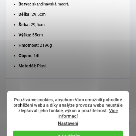
Barva:
skandinávská modrá
Délka:
29,5cm
Šířka:
29,5cm
Výška:
55cm
Hmotnost:
2196g
Objem:
14l
Materiál:
Plast
Doplňkové parametry
Používáme cookies, abychom Vám umožnili pohodlné
prohlížení webu a díky analýze provozu webu neustále
Kategorie
:
KVĚTINÁČE
zlepšovali jeho funkce, výkon a použitelnost.
Více
informací
Nastavení
Hmotnost
:
2.2 kg