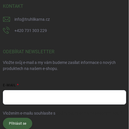
KONTAKT
info
@
truhlikarna.cz
+420 731 303 229
ODEBÍRAT NEWSLETTER
Vložte svůj e-mail a my vám budeme zasílat informace o nových
produktech na našem e-shopu.
E-MAIL
Vložením e-mailu souhlasíte s
podmínkami ochrany osobních údajů
Přihlásit se