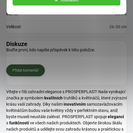
Souhlasím
EAN
:
5905197457710
Barva
:
Modrá
Velikost
:
26-30 cm
Diskuze
Buďte první, kdo napíše příspěvek k této položce.
Přidat komentář
Vítejte v říši zahradní elegance s PROSPERPLAST! Naše vynikající
značka je symbolem
kvalitních
truhlíků a květináčů, které zvýrazní
krásu vaší zahrady. Díky našim
inovativním
samozavlažovacím
květináčům budou vaše květiny vždy v perfektním stavu, aniž
byste museli neustále zalévat. PROSPERPLAST spojuje
eleganci
s
funkčností
ve všech našich produktech. Objevte širokou škálu
našich produktů a udělejte svou zahradu krásnou a praktickou s