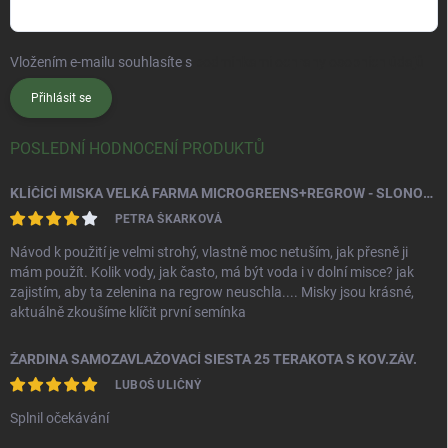
Vložením e-mailu souhlasíte s
podmínkami ochrany osobních údajů
Přihlásit se
POSLEDNÍ HODNOCENÍ PRODUKTŮ
KLÍČÍCÍ MISKA VELKÁ FARMA MICROGREENS+REGROW - SLONOVÁ KOST
PETRA ŠKARKOVÁ
Návod k použití je velmi strohý, vlastně moc netuším, jak přesně ji
mám použít. Kolik vody, jak často, má být voda i v dolní misce? jak
zajistím, aby ta zelenina na regrow neuschla.... Misky jsou krásné,
aktuálně zkoušíme klíčit první semínka
ŽARDINA SAMOZAVLAŽOVACÍ SIESTA 25 TERAKOTA S KOV.ZÁV.
LUBOŠ ULIČNÝ
Splnil očekávání