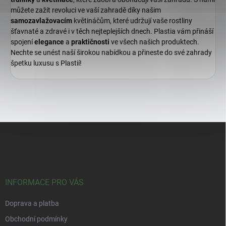
můžete zažít revoluci ve vaší zahradě díky našim
samozavlažovacím
květináčům, které udržují vaše rostliny
šťavnaté a zdravé i v těch nejteplejších dnech. Plastia vám přináší
spojení
elegance
a
praktičnosti
ve všech našich produktech.
Nechte se unést naší širokou nabídkou a přineste do své zahrady
špetku luxusu s Plastií!
Z
á
p
a
t
í
INFORMACE PRO VÁS
Doprava a platba
Obchodní podmínky