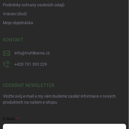
Podmínky ochrany osobních údajů
Vrácení zboží
Moje objednávka
KONTAKT
info
@
truhlikarna.cz
+420 731 303 229
ODEBÍRAT NEWSLETTER
Vložte svůj e-mail a my vám budeme zasílat informace o nových
produktech na našem e-shopu.
E-MAIL