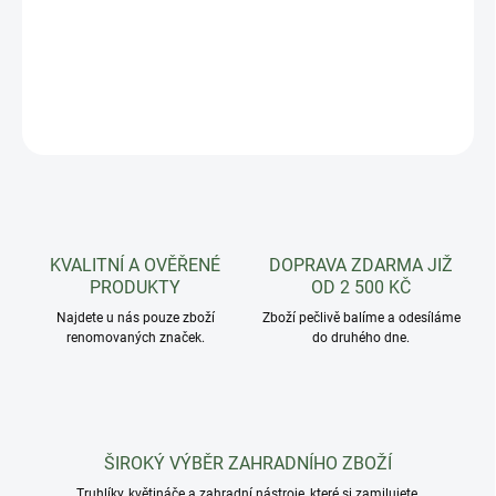
Klasický plastový květináč Narcis se širokým dnem pro větší
objem zeminy a lepší stabilitu.
DETAILNÍ INFORMACE
ZEPTAT SE
HLÍDAT
KVALITNÍ A OVĚŘENÉ
DOPRAVA ZDARMA JIŽ
PRODUKTY
OD 2 500 KČ
Najdete u nás pouze zboží
Zboží pečlivě balíme a odesíláme
renomovaných značek.
do druhého dne.
ŠIROKÝ VÝBĚR ZAHRADNÍHO ZBOŽÍ
Truhlíky, květináče a zahradní nástroje, které si zamilujete.