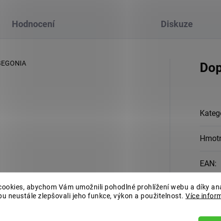
Hodnocení
Diskuze
 BEGONIA
Dop
Kateg
Hmot
EAN
:
ookies, abychom Vám umožnili pohodlné prohlížení webu a díky an
Barva
u neustále zlepšovali jeho funkce, výkon a použitelnost.
Více infor
Veliko