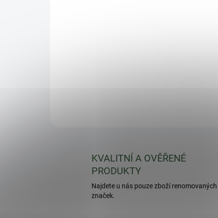
KVALITNÍ A OVĚŘENÉ
PRODUKTY
Najdete u nás pouze zboží renomovaných
značek.