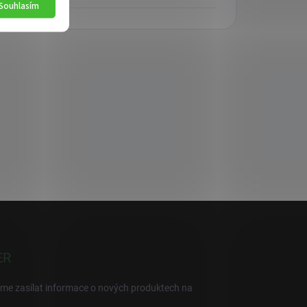
Souhlasím
ER
eme zasílat informace o nových produktech na