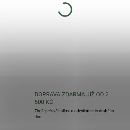
−
+
Plastová miska pod květiná
BEGONIA 40x40cm (Skutečný 
DETAILNÍ INFORMACE
DOPRAVA ZDARMA JIŽ OD 2
500 KČ
Zboží pečlivě balíme a odesíláme do druhého
dne.