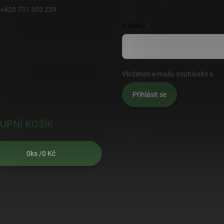
+420 731 303 229
E-MAIL
Vložením e-mailu souhlasíte s
po
Přihlásit se
UPNÍ KOŠÍK
0
ks /
0 Kč