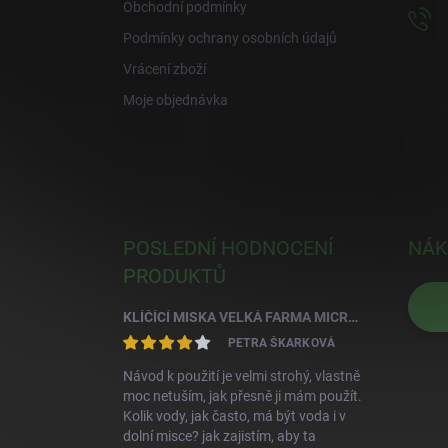
Obchodní podmínky
Podmínky ochrany osobních údajů
Vrácení zboží
Moje objednávka
POSLEDNÍ HODNOCENÍ
NÁK
PRODUKTŮ
KLÍČÍCÍ MISKA VELKÁ FARMA MICROGREENS+REGROW - SLONOVÁ KOST
PETRA ŠKARKOVÁ
Návod k použití je velmi strohý, vlastně
moc netuším, jak přesně ji mám použít.
Kolik vody, jak často, má být voda i v
dolní misce? jak zajistím, aby ta