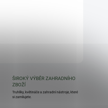
Přidat do košíku
č LOTOS 40x40cm, hnědá, vhodná pod květináč
rozměr vnější 33x33x6cm - vnitřní 25x25 cm )
ZEPTAT SE
HLÍDAT
ŠIROKÝ VÝBĚR ZAHRADNÍHO
ZBOŽÍ
Truhlíky, květináče a zahradní nástroje, které
si zamilujete.