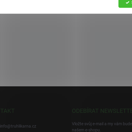
TAKT
ODEBÍRAT NEWSLETT
Vložte svůj e-mail a my vám bud
info
@
truhlikarna.cz
našem e-shopu.