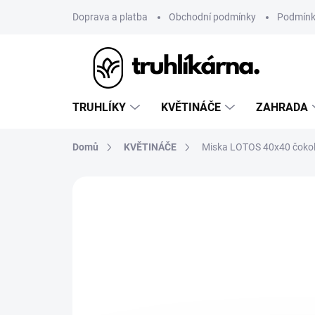
Přejít
Doprava a platba
Obchodní podmínky
Podmínk
na
obsah
TRUHLÍKY
KVĚTINÁČE
ZAHRADA
Domů
KVĚTINÁČE
Miska LOTOS 40x40 čoko
Neohodnoceno
Podrobnosti hodnoce
AKCE