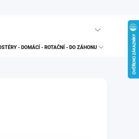
PRÁZDNÝ KOŠÍK
NÁKUPNÍ
KOŠÍK
STÉRY - DOMÁCÍ - ROTAČNÍ - DO ZÁHONU
PRODUKTO
026