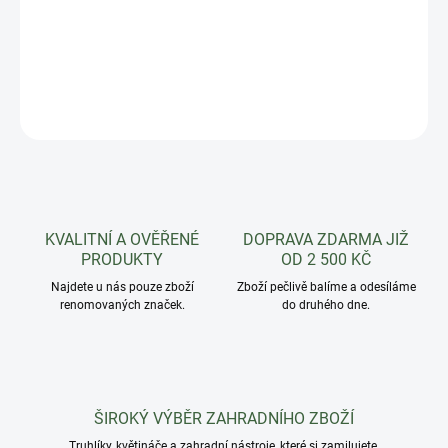
Kulatá miska pod květináč s pevným okrajem dodávaná v 7
velikostech.
DETAILNÍ INFORMACE
ZEPTAT SE
HLÍDAT
KVALITNÍ A OVĚŘENÉ
DOPRAVA ZDARMA JIŽ
PRODUKTY
OD 2 500 KČ
Najdete u nás pouze zboží
Zboží pečlivě balíme a odesíláme
renomovaných značek.
do druhého dne.
ŠIROKÝ VÝBĚR ZAHRADNÍHO ZBOŽÍ
Truhlíky, květináče a zahradní nástroje, které si zamilujete.