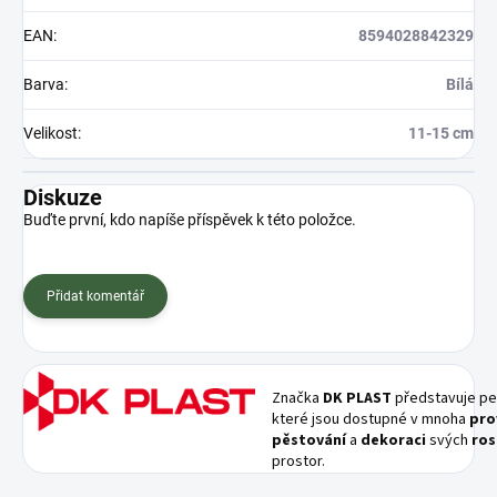
EAN
:
8594028842329
Barva
:
Bílá
Velikost
:
11-15 cm
Diskuze
Buďte první, kdo napíše příspěvek k této položce.
Přidat komentář
Značka
DK PLAST
představuje pe
které jsou dostupné v mnoha
pro
pěstování
a
dekoraci
svých
ros
prostor.