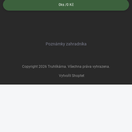
0
ks /
0 Kč
Poznámky zahradníka
Copyright 2026
Truhlíkárna
. Všechna práva vyhrazena.
Vytvořil Shoptet