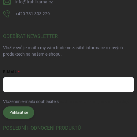
info
@
truhlikarna.cz
+420 731 303 229
ODEBÍRAT NEWSLETTER
Vložte svůj e-mail a my vám budeme zasílat informace o nových
produktech na našem e-shopu.
E-MAIL
Vložením e-mailu souhlasíte s
podmínkami ochrany osobních údajů
Přihlásit se
POSLEDNÍ HODNOCENÍ PRODUKTŮ