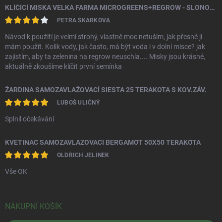
KLÍČÍCÍ MISKA VELKÁ FARMA MICROGREENS+REGROW - SLONOVÁ KOST
PETRA ŠKARKOVÁ
Návod k použití je velmi strohý, vlastně moc netuším, jak přesně ji
mám použít. Kolik vody, jak často, má být voda i v dolní misce? jak
zajistím, aby ta zelenina na regrow neuschla.... Misky jsou krásné,
aktuálně zkoušíme klíčit první semínka
ŽARDINA SAMOZAVLAŽOVACÍ SIESTA 25 TERAKOTA S KOV.ZÁV.
LUBOŠ ULIČNÝ
Splnil očekávání
KVĚTINÁČ SAMOZAVLAŽOVACÍ BERGAMOT 50X50 TERAKOTA
OLDŘICH JELÍNEK
Vše OK
NÁKUPNÍ KOŠÍK