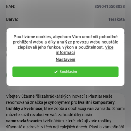
EAN
:
8590415508038
Barva
:
Terakota
Velikost
:
21-25 cm
Používáme cookies, abychom Vám umožnili pohodlné
prohlížení webu a díky analýze provozu webu neustále
zlepšovali jeho funkce, výkon a použitelnost.
Více
Diskuze
informací
Buďte první, kdo napíše příspěvek k této položce.
Nastavení
Souhlasím
Přidat komentář
Vítejte v úžasné říši zahrádkářských inovací s Plastia! Naše
renomovaná značka je synonymem pro
kvalitní
kompostéry
,
truhlíky
a
květináče
, které zdobí a obohacují vaši zahradu. S námi
můžete zažít revoluci ve vaší zahradě díky našim
samozavlažovacím
květináčům, které udržují vaše rostliny
šťavnaté a zdravé i v těch nejteplejších dnech. Plastia vám přináší