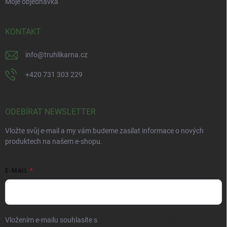
Moje objednávka
KONTAKT
info
@
truhlikarna.cz
+420 731 303 229
ODEBÍRAT NEWSLETTER
Vložte svůj e-mail a my vám budeme zasílat informace o nových
produktech na našem e-shopu.
E-MAIL
Vložením e-mailu souhlasíte s
podmínkami ochrany osobních údajů