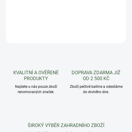
Plastová miska pod květináč. Oblíbená díky dostatečné hloubce.
DETAILNÍ INFORMACE
ZEPTAT SE
HLÍDAT
KVALITNÍ A OVĚŘENÉ
DOPRAVA ZDARMA JIŽ
PRODUKTY
OD 2 500 KČ
Najdete u nás pouze zboží
Zboží pečlivě balíme a odesíláme
renomovaných značek.
do druhého dne.
ŠIROKÝ VÝBĚR ZAHRADNÍHO ZBOŽÍ