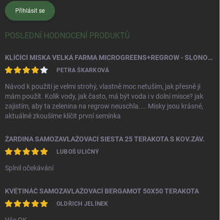
Přihlásit se
POSLEDNÍ HODNOCENÍ PRODUKTŮ
KLÍČÍCÍ MISKA VELKÁ FARMA MICROGREENS+REGROW - SLONOVÁ KOST
PETRA ŠKARKOVÁ
Návod k použití je velmi strohý, vlastně moc netuším, jak přesně ji
mám použít. Kolik vody, jak často, má být voda i v dolní misce? jak
zajistím, aby ta zelenina na regrow neuschla.... Misky jsou krásné,
aktuálně zkoušíme klíčit první semínka
ŽARDINA SAMOZAVLAŽOVACÍ SIESTA 25 TERAKOTA S KOV.ZÁV.
LUBOŠ ULIČNÝ
Splnil očekávání
KVĚTINÁČ SAMOZAVLAŽOVACÍ BERGAMOT 50X50 TERAKOTA
OLDŘICH JELÍNEK