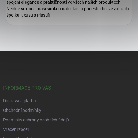
spojení
elegance
a
praktičnosti
ve všech našich produktech.
Nechte se unést naší širokou nabídkou a přineste do své zahrady
špetku luxusu s Plastií!
Z
á
p
a
t
í
INFORMACE PRO VÁS
Doprava a platba
Obchodní podmínky
Podmínky ochrany osobních údajů
Vrácení zboží