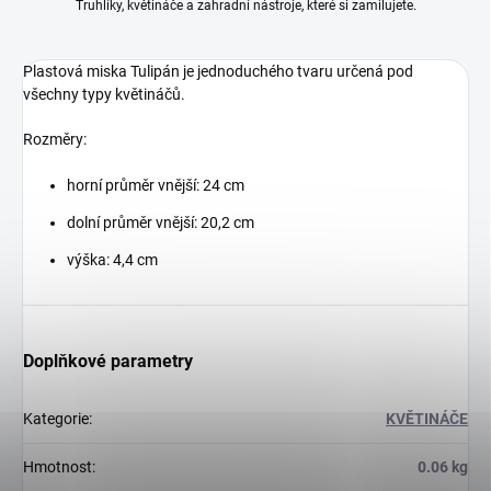
Truhlíky, květináče a zahradní nástroje, které si zamilujete.
Plastová miska Tulipán je jednoduchého tvaru určená pod
všechny typy květináčů.
Rozměry:
horní průměr vnější: 24 cm
dolní průměr vnější: 20,2 cm
výška: 4,4 cm
Doplňkové parametry
Kategorie
:
KVĚTINÁČE
Hmotnost
:
0.06 kg