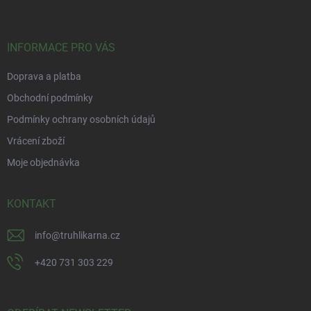
p
a
t
í
INFORMACE PRO VÁS
Doprava a platba
Obchodní podmínky
Podmínky ochrany osobních údajů
Vrácení zboží
Moje objednávka
KONTAKT
info
@
truhlikarna.cz
+420 731 303 229