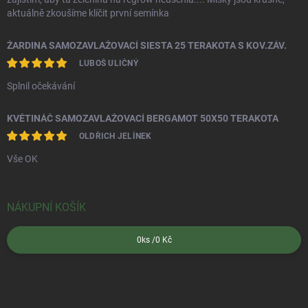
aktuálně zkoušíme klíčit první semínka
ŽARDINA SAMOZAVLAŽOVACÍ SIESTA 25 TERAKOTA S KOV.ZÁV.
LUBOŠ ULIČNÝ
Splnil očekávání
KVĚTINÁČ SAMOZAVLAŽOVACÍ BERGAMOT 50X50 TERAKOTA
OLDŘICH JELÍNEK
Vše OK
NÁKUPNÍ KOŠÍK
0
ks /
0 Kč