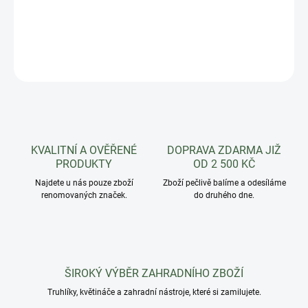
Matná podmiska z pevného plastu je vhodná k truhlíku LOBELIA
DETAILNÍ INFORMACE
ZEPTAT SE
HLÍDAT
KVALITNÍ A OVĚŘENÉ
DOPRAVA ZDARMA JIŽ
PRODUKTY
OD 2 500 KČ
Najdete u nás pouze zboží
Zboží pečlivě balíme a odesíláme
renomovaných značek.
do druhého dne.
ŠIROKÝ VÝBĚR ZAHRADNÍHO ZBOŽÍ
Truhlíky, květináče a zahradní nástroje, které si zamilujete.