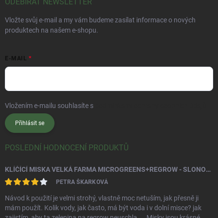
ODEBÍRAT NEWSLETTER
Vložte svůj e-mail a my vám budeme zasílat informace o nových
produktech na našem e-shopu.
E-MAIL
Vložením e-mailu souhlasíte s
podmínkami ochrany osobních údajů
Přihlásit se
POSLEDNÍ HODNOCENÍ PRODUKTŮ
KLÍČÍCÍ MISKA VELKÁ FARMA MICROGREENS+REGROW - SLONOVÁ KOST
PETRA ŠKARKOVÁ
Návod k použití je velmi strohý, vlastně moc netuším, jak přesně ji
mám použít. Kolik vody, jak často, má být voda i v dolní misce? jak
zajistím, aby ta zelenina na regrow neuschla.... Misky jsou krásné,