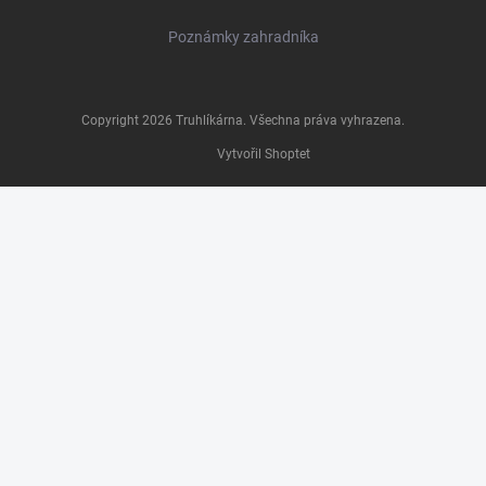
Poznámky zahradníka
Copyright 2026
Truhlíkárna
. Všechna práva vyhrazena.
Vytvořil Shoptet