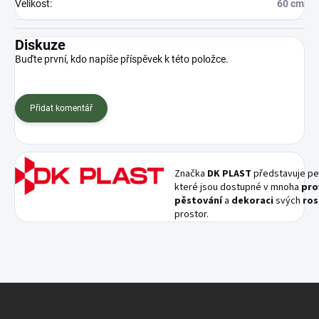
Velikost
:
60 cm
Diskuze
Buďte první, kdo napíše příspěvek k této položce.
Přidat komentář
Značka
DK PLAST
představuje pe
které jsou dostupné v mnoha
pro
pěstování
a
dekoraci
svých
ros
prostor.
Z
á