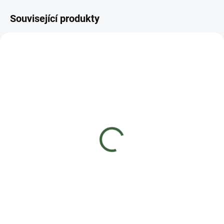
Související produkty
MOMENTÁLNĚ NEDOSTUPNÉ
SKLADEM
(4 KS)
AGRO Vitality Komplex
AGRO Vitality Komplex
borůvka a brusinka 1 l
orchidea 0,5 l
90 Kč
67 Kč
Detail
Do košíku