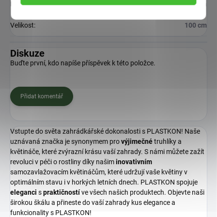
Barva
:
Terakota
Velikost
:
100 cm
Diskuze
Buďte první, kdo napíše příspěvek k této položce.
Přidat komentář
Vstupte do světa zahrádkářské dokonalosti s PLASTKON! Naše
uznávaná značka je synonymem pro
výjimečné
truhlíky a
květináče, které zvýrazní krásu vaší zahrady. S námi můžete zažít
revoluci v péči o rostliny díky našim
inovativním
samozavlažovacím květináčům, které udržují vaše květiny v
optimálním stavu i v horkých letních dnech. PLASTKON spojuje
eleganci
s
praktičností
ve všech našich produktech. Objevte naši
širokou škálu a přineste do vaší zahrady kus elegance a
funkcionality s PLASTKON!