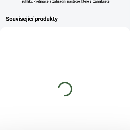
Truhlíky, květináče a zahradní nástroje, které si zamilujete.
Související produkty
AKCE
AKCE
SKLADEM
SKLADEM
(2 KS)
(>5 KS)
NATURA Kapalné hnojivo
NATURA Přírodní hnojivo
pro celou zahradu 1 l
okurky, cukety 1,5 kg
134 Kč
128 Kč
Do košíku
Do košíku