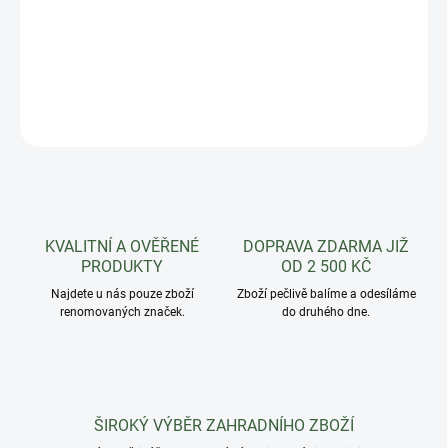
Miska pod truhlík Magnus
DETAILNÍ INFORMACE
ZEPTAT SE
HLÍDAT
KVALITNÍ A OVĚŘENÉ
DOPRAVA ZDARMA JIŽ
PRODUKTY
OD 2 500 KČ
Najdete u nás pouze zboží
Zboží pečlivě balíme a odesíláme
renomovaných značek.
do druhého dne.
ŠIROKÝ VÝBĚR ZAHRADNÍHO ZBOŽÍ