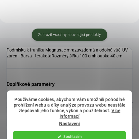
Zobrazit všechny související produkty
Podmiska k truhlíku MagnusJe mrazuvzdorná a odolná vůči UV
záření. Barva - terakotaRozměry:šířka 100 cmhloubka 40 cm
Doplňkové parametry
Používáme cookies, abychom Vám umožnili pohodlné
Kategorie
:
TRUHLÍKY
prohlížení webu a díky analýze provozu webu neustále
zlepšovali jeho funkce, výkon a použitelnost.
Více
Hmotnost
:
0.2 kg
informací
Nastavení
EAN
:
8595096981408
Souhlasím