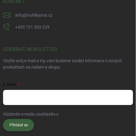
KONTAKT
info
@
truhlikarna.cz
+420 731 303 229
ODEBÍRAT NEWSLETTER
Vložte svůj e-mail a my vám budeme zasílat informace o nových
produktech na našem e-shopu.
E-MAIL
Vložením e-mailu souhlasíte s
podmínkami ochrany osobních údajů
Přihlásit se