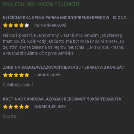
POSLEDNÍ HODNOCENÍ PRODUKTŮ
KLÍČÍCÍ MISKA VELKÁ FARMA MICROGREENS+REGROW - SLONOVÁ KOST
PETRA ŠKARKOVÁ
Návod k použití je velmi strohý, vlastně moc netuším, jak přesně ji
mám použít. Kolik vody, jak často, má být voda i v dolní misce? jak
zajistím, aby ta zelenina na regrow neuschla.... Misky jsou krásné,
aktuálně zkoušíme klíčit první semínka
ŽARDINA SAMOZAVLAŽOVACÍ SIESTA 25 TERAKOTA S KOV.ZÁV.
LUBOŠ ULIČNÝ
Splnil očekávání
KVĚTINÁČ SAMOZAVLAŽOVACÍ BERGAMOT 50X50 TERAKOTA
OLDŘICH JELÍNEK
Vše OK