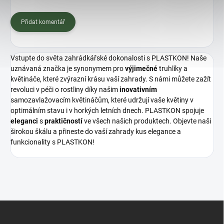
Přidat komentář
Vstupte do světa zahrádkářské dokonalosti s PLASTKON! Naše
uznávaná značka je synonymem pro
výjimečné
truhlíky a
květináče, které zvýrazní krásu vaší zahrady. S námi můžete zažít
revoluci v péči o rostliny díky našim
inovativním
samozavlažovacím květináčům, které udržují vaše květiny v
optimálním stavu i v horkých letních dnech. PLASTKON spojuje
eleganci
s
praktičností
ve všech našich produktech. Objevte naši
širokou škálu a přineste do vaší zahrady kus elegance a
funkcionality s PLASTKON!
Z
á