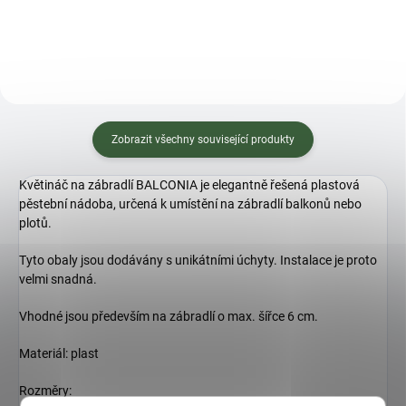
Zobrazit všechny související produkty
Květináč na zábradlí BALCONIA je elegantně řešená plastová
pěstební nádoba, určená k umístění na zábradlí balkonů nebo
plotů.
Tyto obaly jsou dodávány s unikátními úchyty. Instalace je proto
velmi snadná.
Vhodné jsou především na zábradlí o max. šířce 6 cm.
Materiál: plast
Rozměry: