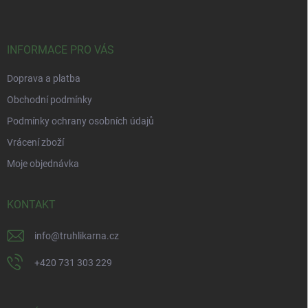
p
a
t
í
INFORMACE PRO VÁS
Doprava a platba
Obchodní podmínky
Podmínky ochrany osobních údajů
Vrácení zboží
Moje objednávka
KONTAKT
info
@
truhlikarna.cz
+420 731 303 229