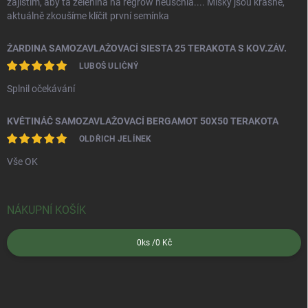
zajistím, aby ta zelenina na regrow neuschla.... Misky jsou krásné,
aktuálně zkoušíme klíčit první semínka
ŽARDINA SAMOZAVLAŽOVACÍ SIESTA 25 TERAKOTA S KOV.ZÁV.
LUBOŠ ULIČNÝ
Splnil očekávání
KVĚTINÁČ SAMOZAVLAŽOVACÍ BERGAMOT 50X50 TERAKOTA
OLDŘICH JELÍNEK
Vše OK
NÁKUPNÍ KOŠÍK
0
ks /
0 Kč