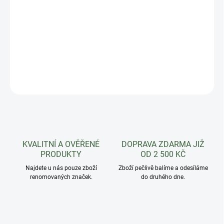
Květináče na zábradlí BALCONIA OVI 30 cm . Elegantní a vkusné
ozdobení Vašeho balkonu a zábradlí. BALCONIA propujčuje vaší
zahradě, terase či balkonu luxusní vzhled.
DETAILNÍ INFORMACE
ZEPTAT SE
HLÍDAT
KVALITNÍ A OVĚŘENÉ
DOPRAVA ZDARMA JIŽ
PRODUKTY
OD 2 500 KČ
Najdete u nás pouze zboží
Zboží pečlivě balíme a odesíláme
renomovaných značek.
do druhého dne.