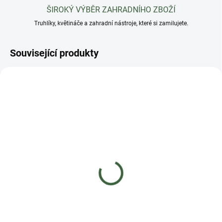
ŠIROKÝ VÝBĚR ZAHRADNÍHO ZBOŽÍ
Truhlíky, květináče a zahradní nástroje, které si zamilujete.
Související produkty
AKCE
SKLADEM
SKLADEM
(>5 KS)
(4 KS)
NATURA Přírodní hnojivo
AGRO Vitality Komplex
borůvky a brusinky 1 l
orchidea 0,5 l
128 Kč
67 Kč
Do košíku
Do košíku