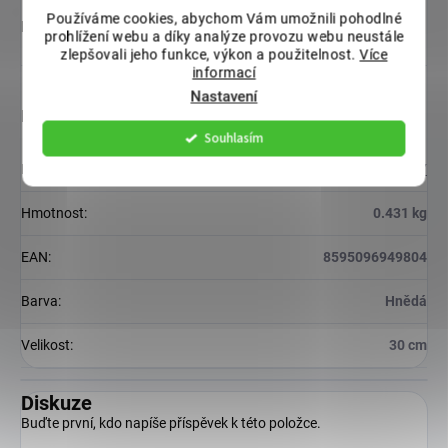
Používáme cookies, abychom Vám umožnili pohodlné
průměr: 24,6 x 32 cm (6,5 l) výška: 25,5 cm
prohlížení webu a díky analýze provozu webu neustále
zlepšovali jeho funkce, výkon a použitelnost.
Více
informací
Nastavení
Doplňkové parametry
Souhlasím
Kategorie
:
TRUHLÍKY
Hmotnost
:
0.431 kg
EAN
:
8595096949804
Barva
:
Hnědá
Velikost
:
30 cm
Diskuze
Buďte první, kdo napíše příspěvek k této položce.