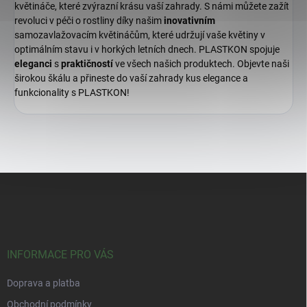
květináče, které zvýrazní krásu vaší zahrady. S námi můžete zažít
revoluci v péči o rostliny díky našim
inovativním
samozavlažovacím květináčům, které udržují vaše květiny v
optimálním stavu i v horkých letních dnech. PLASTKON spojuje
eleganci
s
praktičností
ve všech našich produktech. Objevte naši
širokou škálu a přineste do vaší zahrady kus elegance a
funkcionality s PLASTKON!
Z
á
p
a
t
í
INFORMACE PRO VÁS
Doprava a platba
Obchodní podmínky