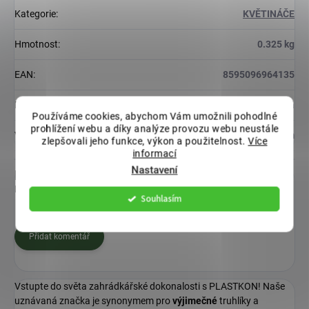
Kategorie
:
KVĚTINÁČE
Hmotnost
:
0.325 kg
EAN
:
8595096964135
Barva
:
Modrá
Používáme cookies, abychom Vám umožnili pohodlné
prohlížení webu a díky analýze provozu webu neustále
Velikost
:
11-15 cm
zlepšovali jeho funkce, výkon a použitelnost.
Více
informací
Nastavení
Diskuze
Buďte první, kdo napíše příspěvek k této položce.
Souhlasím
Přidat komentář
Vstupte do světa zahrádkářské dokonalosti s PLASTKON! Naše
uznávaná značka je synonymem pro
výjimečné
truhlíky a