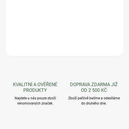
Chytrý květináč na bylinky s Aqua systémem,
zaručuje dlouhý život vašim rostlinkám, pro jeden
typizovaný školkařský květináč (horní prům. 10 - 12
cm) - žádná montáž.
DETAILNÍ INFORMACE
ZEPTAT SE
HLÍDAT
KVALITNÍ A OVĚŘENÉ
DOPRAVA ZDARMA JIŽ
PRODUKTY
OD 2 500 KČ
Najdete u nás pouze zboží
Zboží pečlivě balíme a odesíláme
renomovaných značek.
do druhého dne.