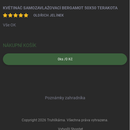
KVĚTINÁČ SAMOZAVLAŽOVACÍ BERGAMOT 50X50 TERAKOTA
OLDŘICH JELÍNEK
Vše OK
NÁKUPNÍ KOŠÍK
0
ks /
0 Kč
Poznámky zahradníka
Copyright 2026
Truhlíkárna
. Všechna práva vyhrazena.
Vytvořil Shoptet