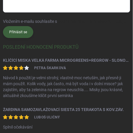
Vložením e-mailu souhlasíte s
podmínkami ochrany osobních údajů
Přihlásit se
POSLEDNÍ HODNOCENÍ PRODUKTŮ
KLÍČÍCÍ MISKA VELKÁ FARMA MICROGREENS+REGROW - SLONOVÁ KOST
PETRA ŠKARKOVÁ
Návod k použití je velmi strohý, vlastně moc netuším, jak přesně ji
mám použít. Kolik vody, jak často, má být voda i v dolní misce? jak
zajistím, aby ta zelenina na regrow neuschla.... Misky jsou krásné,
aktuálně zkoušíme klíčit první semínka
ŽARDINA SAMOZAVLAŽOVACÍ SIESTA 25 TERAKOTA S KOV.ZÁV.
LUBOŠ ULIČNÝ
Splnil očekávání