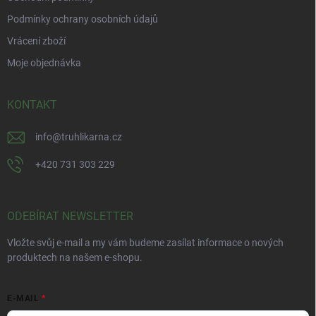
Podmínky ochrany osobních údajů
Vrácení zboží
Moje objednávka
KONTAKT
info
@
truhlikarna.cz
+420 731 303 229
ODEBÍRAT NEWSLETTER
Vložte svůj e-mail a my vám budeme zasílat informace o nových
produktech na našem e-shopu.
E-MAIL