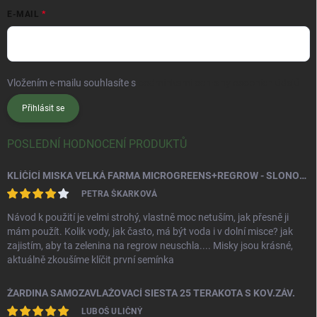
E-MAIL
Vložením e-mailu souhlasíte s
podmínkami ochrany osobních údajů
Přihlásit se
POSLEDNÍ HODNOCENÍ PRODUKTŮ
KLÍČÍCÍ MISKA VELKÁ FARMA MICROGREENS+REGROW - SLONOVÁ KOST
PETRA ŠKARKOVÁ
Návod k použití je velmi strohý, vlastně moc netuším, jak přesně ji
mám použít. Kolik vody, jak často, má být voda i v dolní misce? jak
zajistím, aby ta zelenina na regrow neuschla.... Misky jsou krásné,
aktuálně zkoušíme klíčit první semínka
ŽARDINA SAMOZAVLAŽOVACÍ SIESTA 25 TERAKOTA S KOV.ZÁV.
LUBOŠ ULIČNÝ