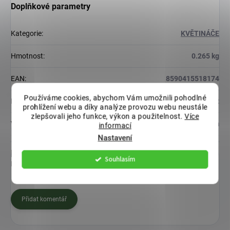
Doplňkové parametry
Kategorie
:
KVĚTINÁČE
Hmotnost
:
0.265 kg
EAN
:
8590415518174
Používáme cookies, abychom Vám umožnili pohodlné
Barva
:
Antracit
prohlížení webu a díky analýze provozu webu neustále
zlepšovali jeho funkce, výkon a použitelnost.
Více
Velikost
:
21-25 cm
informací
Nastavení
Diskuze
Souhlasím
Buďte první, kdo napíše příspěvek k této položce.
Přidat komentář