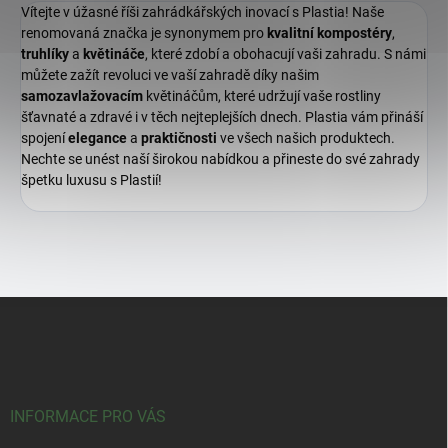
Vítejte v úžasné říši zahrádkářských inovací s Plastia! Naše
renomovaná značka je synonymem pro
kvalitní
kompostéry
,
truhlíky
a
květináče
, které zdobí a obohacují vaši zahradu. S námi
můžete zažít revoluci ve vaší zahradě díky našim
samozavlažovacím
květináčům, které udržují vaše rostliny
šťavnaté a zdravé i v těch nejteplejších dnech. Plastia vám přináší
spojení
elegance
a
praktičnosti
ve všech našich produktech.
Nechte se unést naší širokou nabídkou a přineste do své zahrady
špetku luxusu s Plastií!
Z
á
p
a
t
í
INFORMACE PRO VÁS