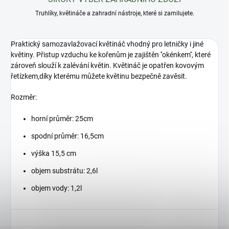
Truhlíky, květináče a zahradní nástroje, které si zamilujete.
Praktický samozavlažovací květináč vhodný pro letničky i jiné
květiny. Přistup vzduchu ke kořenům je zajištěn ''okénkem'', které
zároveň slouží k zalévání květin. Květináč je opatřen kovovým
řetízkem,díky kterému můžete květinu bezpečně zavěsit.
Rozměr:
horní průměr: 25cm
spodní průměr: 16,5cm
výška 15,5 cm
objem substrátu: 2,6l
objem vody: 1,2l