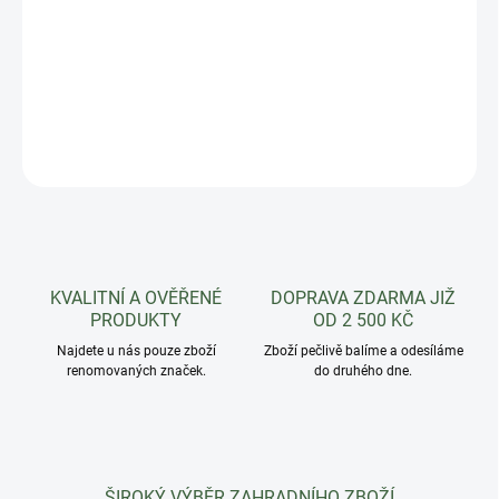
Samozavlažovací závěsná plastová žardina SIESTA. Jeden z
nejprodávanějších samozavlažovacích květináčů na českém trhu.
DETAILNÍ INFORMACE
ZEPTAT SE
HLÍDAT
KVALITNÍ A OVĚŘENÉ
DOPRAVA ZDARMA JIŽ
PRODUKTY
OD 2 500 KČ
Najdete u nás pouze zboží
Zboží pečlivě balíme a odesíláme
renomovaných značek.
do druhého dne.
ŠIROKÝ VÝBĚR ZAHRADNÍHO ZBOŽÍ